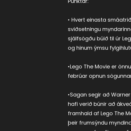
Punktar:
• Hvert einasta smáatriði
sviðsetningu myndarinn
sjálfsögðu búið til úr 
og hinum ýmsu fylgihlu
•Lego The Movie er önn
febrúar opnun sögunnar
•Sagan segir að Warner
hafi verið búnir að ákv
framhald af Lego The M
þeir frumsýndu myndina