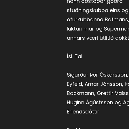
hann aðstoðar góðra
stuðningskubba eins og
ofurkubbanna Batmans
luktarinnar og Superma
annars væri útlitið dökkt .
Ísl. Tal
Sigurður Þór Óskarsson,
Eyfeld, Arnar Jónsson, Þ
Backmann, Grettir Valsso
Huginn Ágústsson og Á
Erlendsdóttir