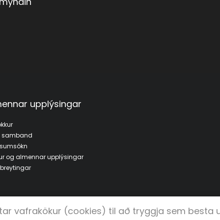
 myndin
ennar upplýsingar
kkur
a samband
fsumsókn
ur og almennar upplýsingar
breytingar
tar vafrakökur (cookies) til að tryggja sem besta