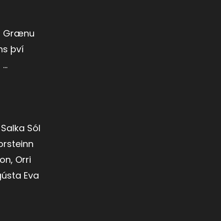
, Grænu
ns því
..
 Salka Sól
orsteinn
n, Orri
gústa Eva