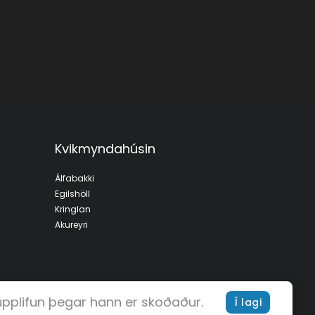
Kvikmyndahúsin
Álfabakki
Egilshöll
Kringlan
Akureyri
 upplifun þegar hann er skoðaður.
Í lagi