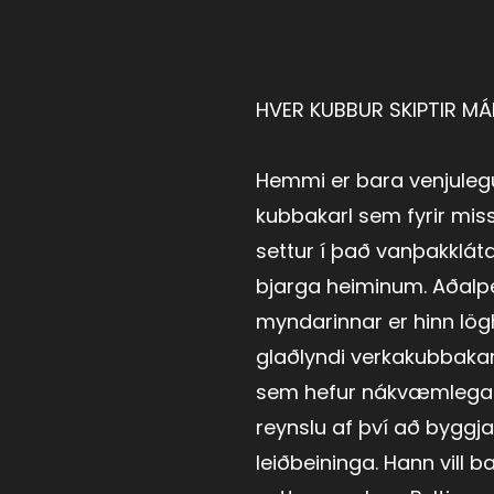
HVER KUBBUR SKIPTIR MÁL
Hemmi er bara venjuleg
kubbakarl sem fyrir miss
settur í það vanþakkláta
bjarga heiminum. Aðalp
myndarinnar er hinn lög
glaðlyndi verkakubbaka
sem hefur nákvæmlega
reynslu af því að byggja
leiðbeininga. Hann vill ba