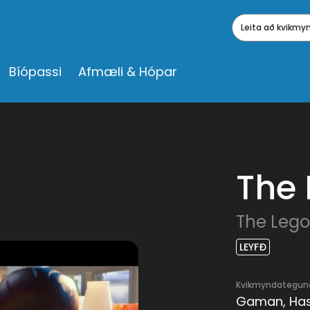
Leita að kvikm
Bíópassi
Afmæli & Hópar
The 
The Lego
LEYFÐ
Kvikmyndategun
Gaman, Hasa