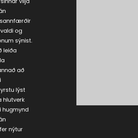
sinnar vilja
 án
u sannfærðir
valdi og
num sýnist.
ð leiða
la
bannað að
i
yrstu lýst
 hlutverk
ki hugmynd
án
fer nýtur