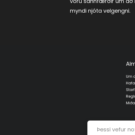
voru sannfærðir um að
myndi njóta velgengni.
Alm
Um o
Haf
Star
Regl
Miða
Þessi vefur no