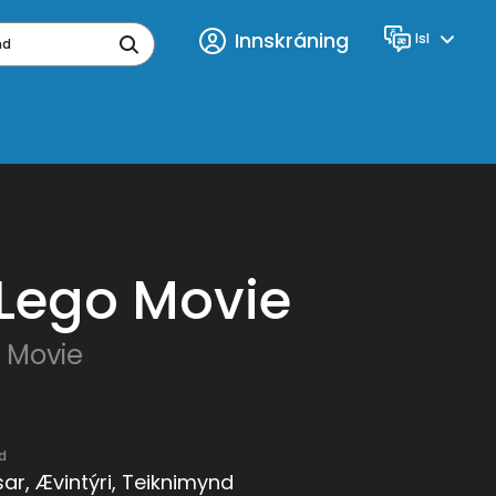
Innskráning
Isl
Tungumál
ynd
Lego Movie
 Movie
d
r, Ævintýri, Teiknimynd