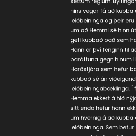
settum reglum. Byltingar
hins vegar fá að kubba
leiðbeininga og þeir er
um að Hemmi sé hinn út
geti kubbað það sem ho
Hann er því fenginn til a
baráttuna gegn hinum il
Harðstjóra sem hefur 
kubbað sé án viðeigand
leiðbeiningabæklinga. Í f
Hemma ekkert á hið nýja
sitt enda hefur hann ek
um hvernig á að kubba 
leiðbeininga. Sem betur 