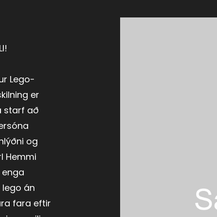
I!
ur Lego-
kilning er
 starf að
ersóna
hlýðni og
rl Hemmi
 enga
 lego án
ra fara eftir