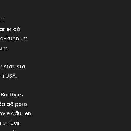
 í
ar er að
Lego-kubbum
tum.
ur stærsta
 í USA.
 Brothers
eða að gera
ovie áður en
 en þeir