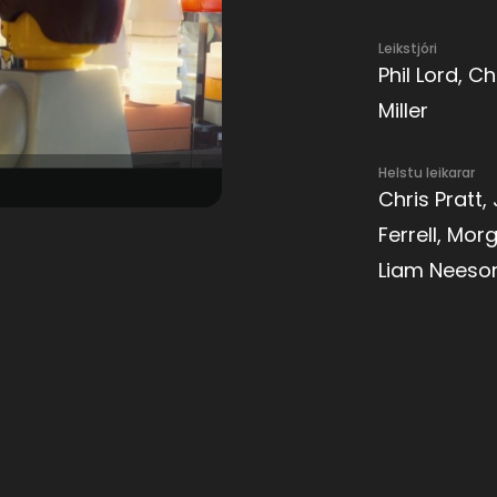
Leikstjóri
Phil Lord, C
Miller
Helstu leikarar
Chris Pratt,
Ferrell, Mo
Liam Neeson