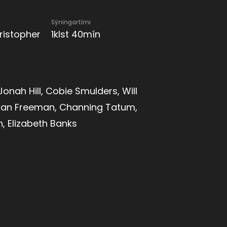
Sýningartími
hristopher
1klst 40mín
 Jonah Hill, Cobie Smulders, Will
rgan Freeman, Channing Tatum,
, Elizabeth Banks