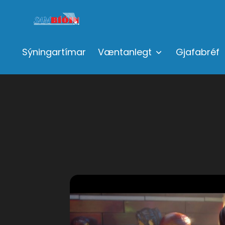
Sýningartímar
Væntanlegt
Gjafabréf