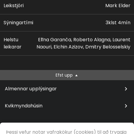
sinn sem Tony-verðlaunahafinn Darko Tresnjak tekur
Leikstjóri
Mark Elder
að sér sýningu fyrir Met, en þar hefur þetta verk ekki
verið sett upp í 20 ár. Sir Mark Elder stjórnar
Sýningartími
3klst 4mín
hljómsveitinni.
Helstu
Elīna Garanča, Roberto Alagna, Laurent
leikarar
Naouri, Elchin Azizov, Dmitry Belosselskiy
Efst upp
Almennar upplýsingar
Kvikmyndahúsin
Þessi vefur notar vafrakökur (cookies) til að tryggja
© Samfilm