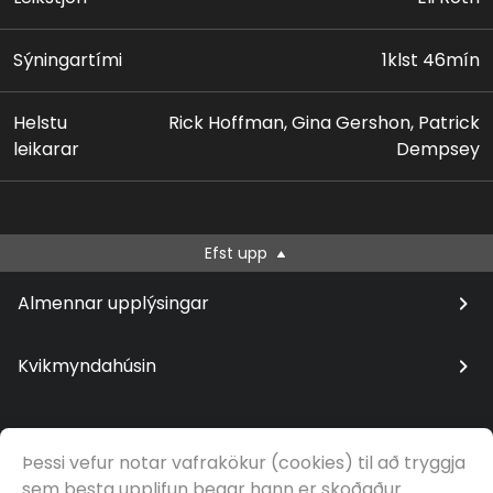
Sýningartími
1klst 46mín
Helstu
Rick Hoffman, Gina Gershon, Patrick
leikarar
Dempsey
Efst upp
Almennar upplýsingar
Kvikmyndahúsin
Þessi vefur notar vafrakökur (cookies) til að tryggja
© Samfilm
sem besta upplifun þegar hann er skoðaður.