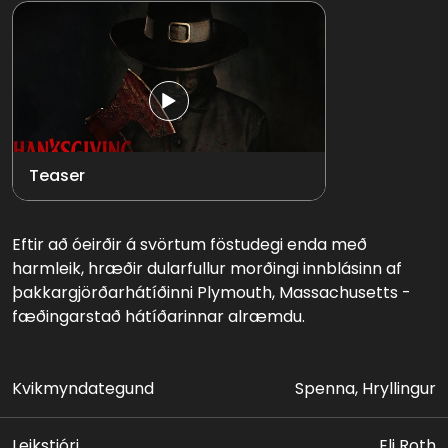
Teaser
Eftir að óeirðir á svörtum föstudegi enda með
harmleik, hræðir dularfullur morðingi innblásinn af
þakkargjörðarhátíðinni Plymouth, Massachusetts -
fæðingarstað hátíðarinnar alræmdu.
Kvikmyndategund
Spenna, Hryllingur
Leikstjóri
Eli Roth