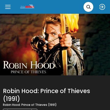
Leita 
Væntanlegt
Tungumál
e
Back
Back
Close
Close
Nýjar myndir
íslenska
Klassískar myndir
English
Skvísubíó
Ópera
Robin Hood: Prince of Thieves
(1991)
Robin Hood: Prince of Thieves (1991)