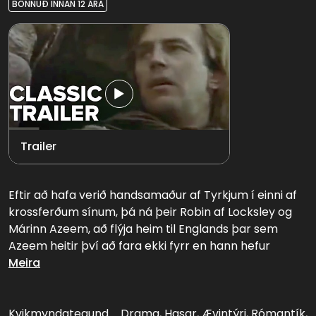
BÖNNUÐ INNAN 12 ÁRA
Trailer
Eftir að hafa verið handsamaður af Tyrkjum í einni af
krossferðum sínum, þá ná þeir Robin af Locksley og
Márinn Azeem, að flýja heim til Englands þar sem
Azeem heitir því að fara ekki fyrr en hann hefur
launað Robin lífgjöfina. Á sama tíma hefur faðir Robins
Meira
verið myrtur af fógetanum í Notthingham, og þegar
Robin snýr aftur heim þá heitir hann því að hefna
dauða föður síns. Jafnvel þó að Marian, vinkona hans
Kvikmyndategund
Drama, Hasar, Ævintýri, Rómantík,