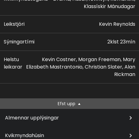
úr æsku, geti ekki hjálpað honum, þá flýr hann í
Klassískir Mánudagar
Sherwood skóg, og gengur í lið með útlögum og
verður leiðtogi þeirra. Með hjálp þeirra þá hefst hann
Leikstjóri
Kevin Reynolds
nú handa við að hreinsa til og losa landið af óþjóðalýð
og þorpurum, og hinu illa sem fógetinn hefur komið til
Sýningartími
2klst 23mín
leiðar.
Helstu
Kevin Costner, Morgan Freeman, Mary
leikarar
Elizabeth Mastrantonio, Christian Slater, Alan
Rickman
Efst upp
Almennar upplýsingar
Kvikmyndahúsin