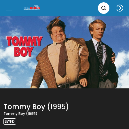
Leita 
Væntanlegt
Tungumál
e
Back
Back
Close
Close
Nýjar myndir
íslenska
Klassískar myndir
English
Skvísubíó
Ópera
Tommy Boy (1995)
Tommy Boy (1995)
LEYFÐ