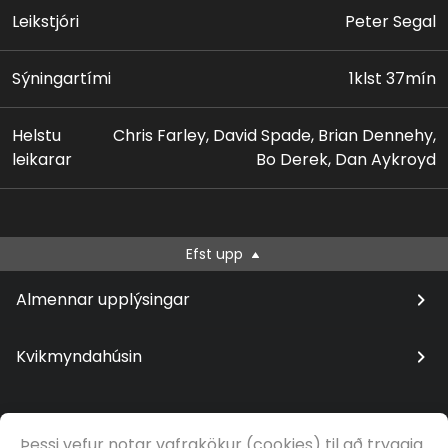
bærinn, verða gjaldþrota?
Leikstjóri
Peter Segal
Sýningartími
1klst 37mín
Helstu
Chris Farley, David Spade, Brian Dennehy,
leikarar
Bo Derek, Dan Aykroyd
Efst upp
Almennar upplýsingar
Kvikmyndahúsin
Þessi vefur notar vafrakökur (cookies) til að tryggja
© Samfilm