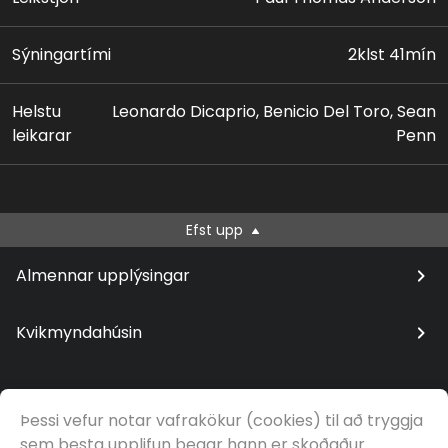
Sýningartími
2klst 41mín
Helstu
Leonardo Dicaprio, Benicio Del Toro, Sean
leikarar
Penn
Efst upp
Almennar upplýsingar
Kvikmyndahúsin
Þessi vefur notar vafrakökur (cookies) til að tryggja
© Samfilm
sem besta upplifun þegar hann er skoðaður.