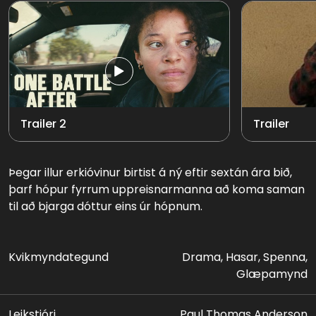
Trailer 2
Trailer
Þegar illur erkióvinur birtist á ný eftir sextán ára bið,
þarf hópur fyrrum uppreisnarmanna að koma saman
til að bjarga dóttur eins úr hópnum.
Kvikmyndategund
Drama, Hasar, Spenna,
Glæpamynd
Leikstjóri
Paul Thomas Anderson