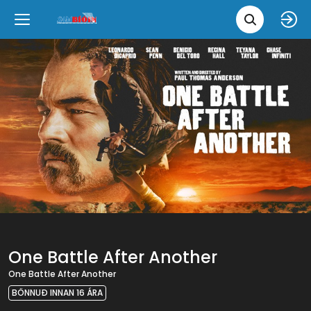
Leita 
Væntanlegt
Tungumál
e
Back
Back
Close
Close
Nýjar myndir
íslenska
Klassískar myndir
English
Skvísubíó
Ópera
One Battle After Another
One Battle After Another
BÖNNUÐ INNAN 16 ÁRA