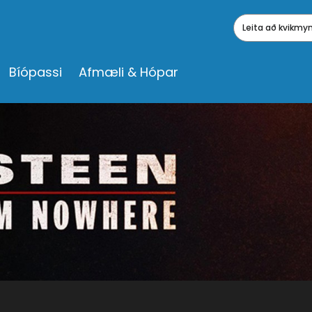
Leita að kvikm
Bíópassi
Afmæli & Hópar