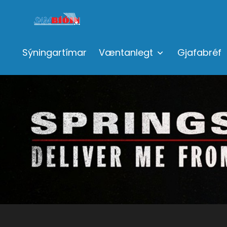
Sýningartímar
Væntanlegt
Gjafabréf