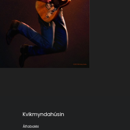
Kvikmyndahúsin
Álfabakki