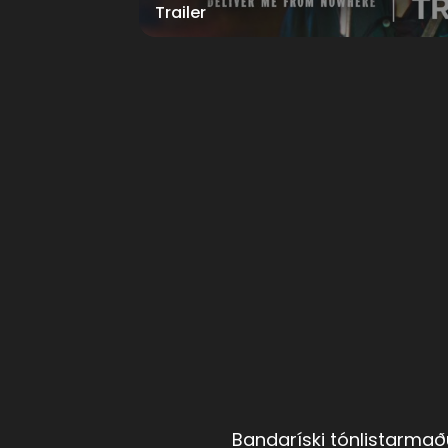
Trailer
Bandaríski tónlistarmað