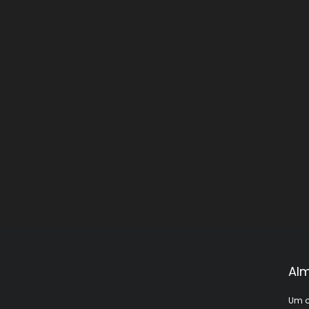
Alm
Um o