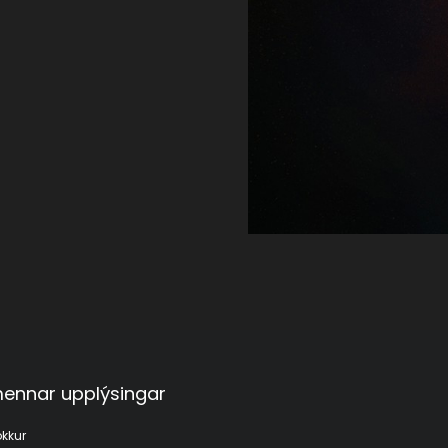
ennar upplýsingar
kkur