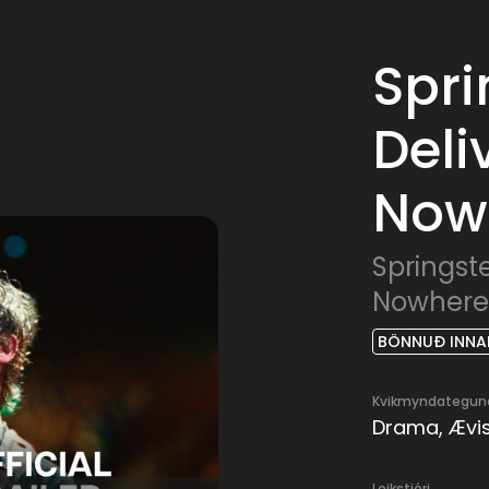
Spri
Deli
Now
Springst
Nowhere
BÖNNUÐ INNAN
Kvikmyndategun
Drama, Ævis
Leikstjóri