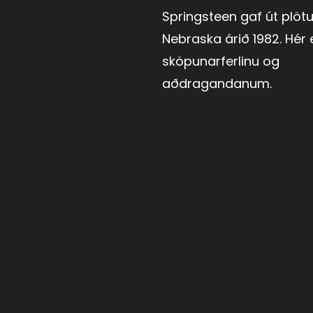
Springsteen gaf út plöt
Nebraska árið 1982. Hér 
sköpunarferlinu og
aðdragandanum.