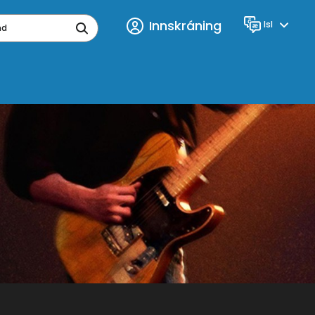
Innskráning
Isl
Tungumál
ynd