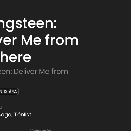
ngsteen:
ver Me from
here
een: Deliver Me from
 12 ÁRA
d
aga, Tónlist
Sýningartími