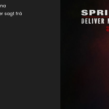
una
er sagt frá