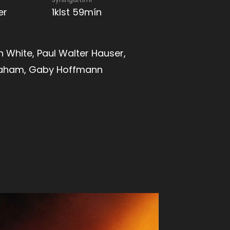
er
1klst 59mín
n White, Paul Walter Hauser,
aham, Gaby Hoffmann