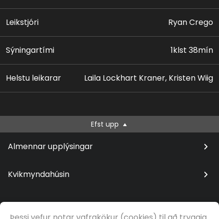
Leikstjóri
Ryan Crego
Sýningartími
1klst 38mín
Helstu leikarar
Laila Lockhart Kraner, Kristen Wiig
Efst upp
Almennar upplýsingar
Kvikmyndahúsin
Þessi vefur notar vafrakökur (cookies) til að tryggja
© Samfilm