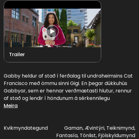
Trailer
Gabby heldur af stað í ferðalag til undraheimsins Cat
Francisco með ömmu sinni Gigi. En þegar dúkkuhús
Gabbyar, sem er hennar verðmætasti hlutur, rennur
af stað og lendir í höndunum á sérkennilegu
kattarkonunni Veru, lendir Gabby í nýju ævintýri. Hún
Meira
þarf að fara inn í raunheima og safna Gabby-
köttunum saman og bjarga dúkkuhúsinu áður en það
verður um seinan.
Kvikmyndategund
Gaman, Ævintýri, Teiknimynd,
Fantasía, Tónlist, Fjölskyldumynd