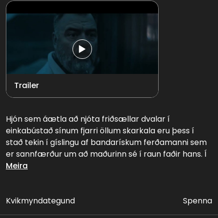
Trailer
Hjón sem áætla að njóta friðsællar dvalar í
einkabústað sínum fjarri öllum skarkala eru þess í
stað tekin í gíslingu af bandarískum ferðamanni sem
er sannfærður um að maðurinn sé í raun faðir hans. Í
kjölfarið hefst barátta upp á líf og
Meira
dauða og gömul leyndarmál sem ekki þola dagsins ljós
skjótast upp á yfirborðið eins og kvika.
Kvikmyndategund
Spenna