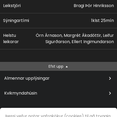
Leikstjóri
Bragi Þór Hinriksson
Sýningartími
1klst 25mín
Helstu
Örn Árnason, Margrét Ákadóttir, Leifur
leikarar
Sigurðarson, Ellert Ingimundarson
Efst upp
Almennar upplýsingar
Kvikmyndahúsin
Þessi vefur notar vafrakökur (cookies) til að tryggja
© Samfilm