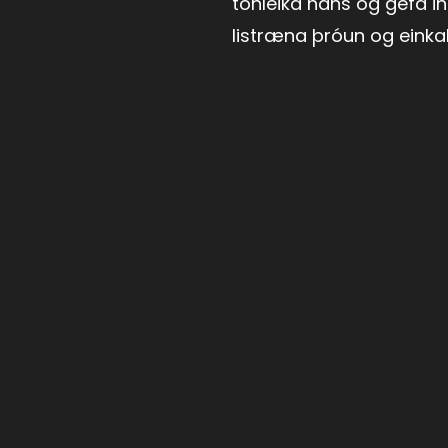
tónleika hans og gefa in
listræna þróun og einkalí