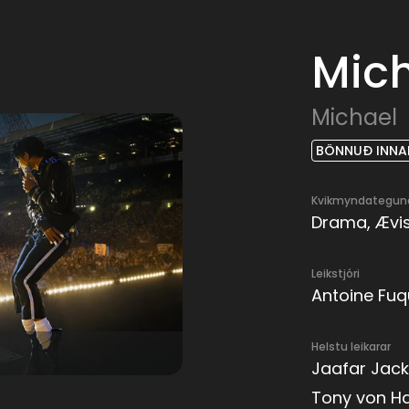
Mic
Michael
BÖNNUÐ INNAN
Kvikmyndategun
Drama, Ævis
Leikstjóri
Antoine Fu
Helstu leikarar
Jaafar Jacks
Tony von Ha