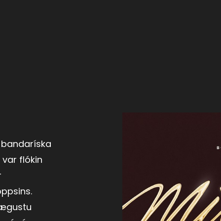
 bandaríska
var flókin
r
ppsins.
rægustu