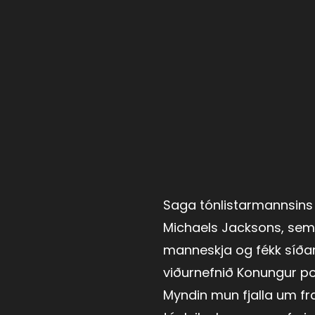
Saga tónlistarmannsins
Michaels Jacksons, sem 
manneskja og fékk síða
viðurnefnið Konungur po
Myndin mun fjalla um f