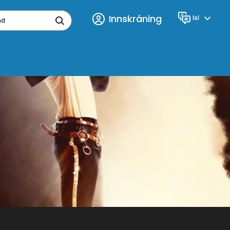
Innskráning
Isl
Tungumál
ynd