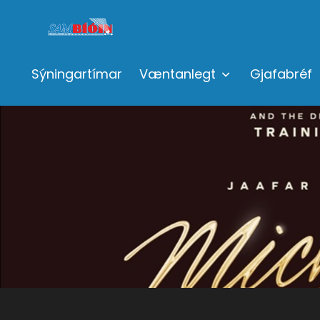
Sýningartímar
Væntanlegt
Gjafabréf