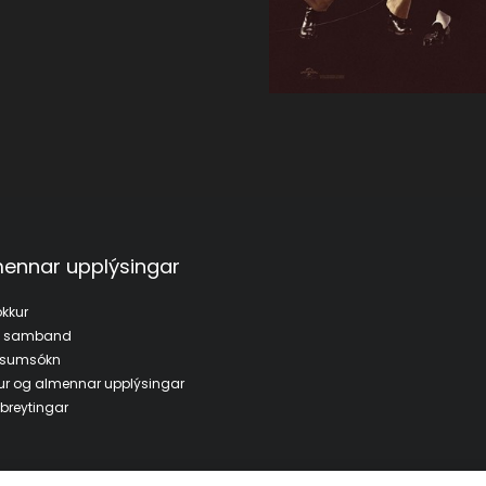
ennar upplýsingar
kkur
a samband
fsumsókn
ur og almennar upplýsingar
breytingar