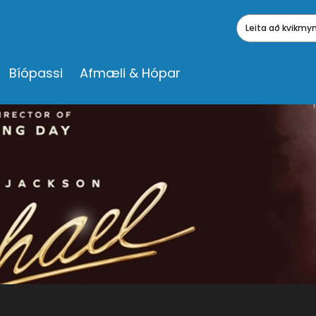
Leita að kvikm
Bíópassi
Afmæli & Hópar