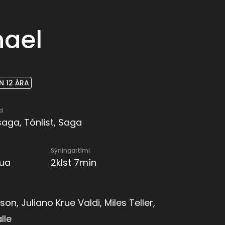
hael
 12 ÁRA
d
aga, Tónlist, Saga
Sýningartími
qua
2klst 7mín
on, Juliano Krue Valdi, Miles Teller,
lle