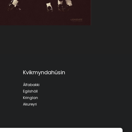
Kvikmyndahúsin
Álfabakki
Egilshöll
Kringlan
Akureyri