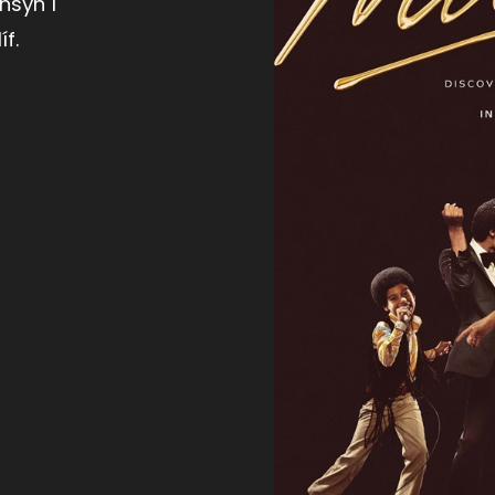
nsýn í
f.