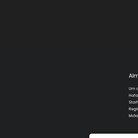
Alm
Um o
Haf
Star
Regl
Miða