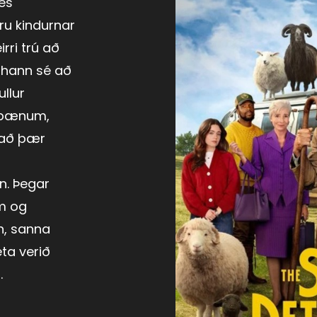
les
ru kindurnar
irri trú að
ð hann sé að
ullur
á bænum,
í að þær
n. Þegar
m og
, sanna
ta verið
.