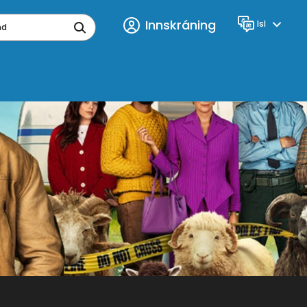
Innskráning
Isl
Tungumál
ynd