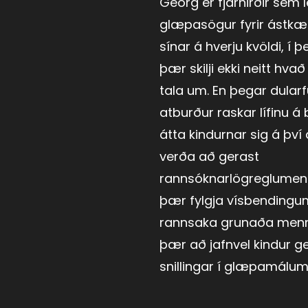
Georg er fjárhirðir sem 
glæpasögur fyrir ástkæ
sínar á hverju kvöldi, í þe
þær skilji ekki neitt hva
tala um. En þegar dularf
atburður raskar lífinu 
átta kindurnar sig á þv
verða að gerast
rannsóknarlögreglumen
þær fylgja vísbendingu
rannsaka grunaða menn
þær að jafnvel kindur ge
snillingar í glæpamálum