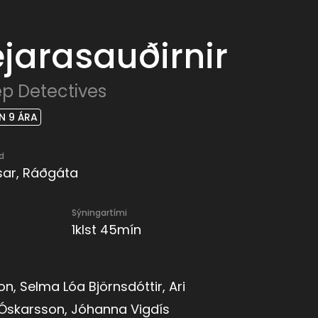
arasauðirnir
p Detectives
N 9 ÁRA
d
ar, Ráðgáta
Sýningartími
1klst 45mín
on, Selma Lóa Björnsdóttir, Ari
d Óskarsson, Jóhanna Vigdís