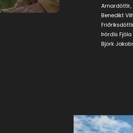
Arnardóttir,
Benedikt Vil
Friðriksdótt
Þórdís Fjóla
Björk Jakob