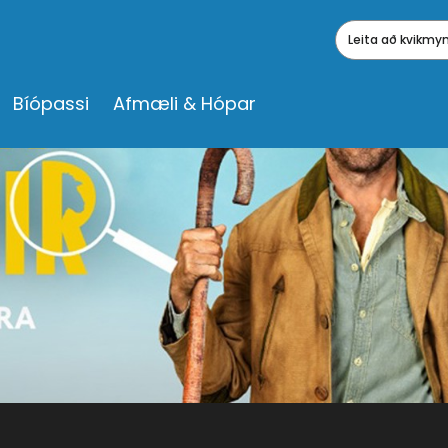
Leita að kvikm
Bíópassi
Afmæli & Hópar