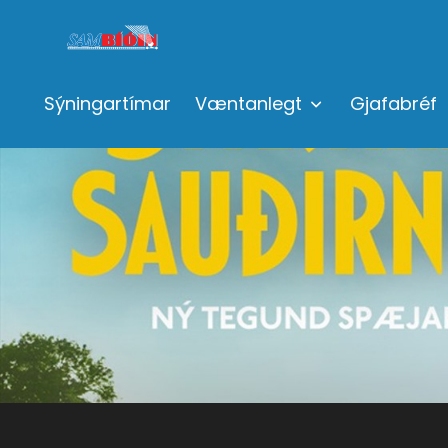
Sýningartímar
Væntanlegt
Gjafabréf