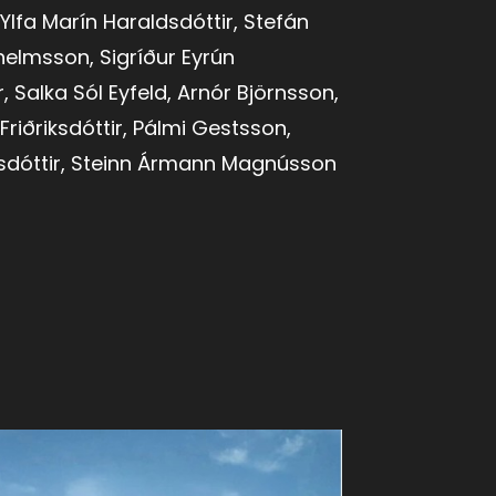
 Ylfa Marín Haraldsdóttir, Stefán
helmsson, Sigríður Eyrún
ir, Salka Sól Eyfeld, Arnór Björnsson,
 Friðriksdóttir, Pálmi Gestsson,
sdóttir, Steinn Ármann Magnússon