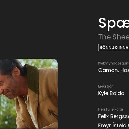
Spæj
The Shee
BÖNNUÐ INNA
Kvikmyndategun
Gaman, Has
Leikstjóri
Kyle Balda
Helstu leikarar
Felix Bergss
Freyr Ísfel