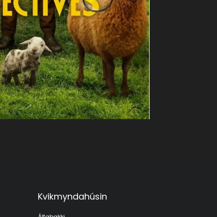
Kvikmyndahúsin
Álfabakki