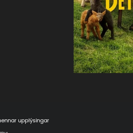
ennar upplýsingar
kkur