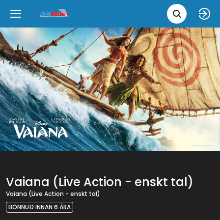
Leita 
Væntanlegt
Tungumál
e
Back
Back
Close
Close
Nýjar myndir
íslenska
Klassískar myndir
English
Skvísubíó
Ópera
Vaiana (Live Action - enskt tal)
Vaiana (Live Action - enskt tal)
BÖNNUÐ INNAN 6 ÁRA