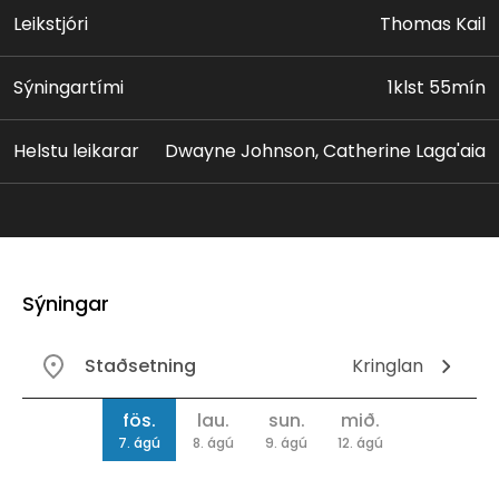
Leikstjóri
Thomas Kail
Sýningartími
1klst 55mín
Helstu leikarar
Dwayne Johnson, Catherine Laga'aia
Sýningar
Staðsetning
Kringlan
Dagsetning
fös.
lau.
sun.
mið.
7. ágú
8. ágú
9. ágú
12. ágú