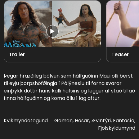
Trailer
Teaser
Þegar hræðileg bölvun sem hálfguðinn Maui olli berst
til eyju þorpshöfðingja í Pólýnesíu til forna svarar
einþykk dóttir hans kalli hafsins og leggur af stað til að
finna hálfguðinn og koma öllu í lag aftur.
Kvikmyndategund
Gaman, Hasar, Ævintýri, Fantasía,
Fjölskyldumynd