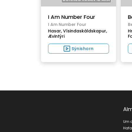
I Am Number Four
B
I Am Number Four
B
Hasar,
Vísindaskáldskapur,
Hr
Ævintýri
F
Sýnishorn
Alm
Um o
Haf