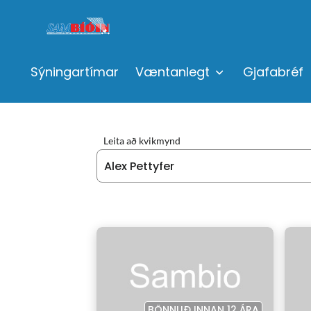
Sýningartímar
Væntanlegt
Gjafabréf
Leita að kvikmynd
BÖNNUÐ INNAN 12 ÁRA