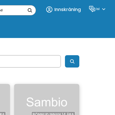
Innskráning
Isl
Tungumál
ynd
ÁRA
BÖNNUÐ INNAN 14 ÁRA