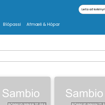
Leita að kvikm
Bíópassi
Afmæli & Hópar
BÖNNUÐ INNAN 10 ÁRA
BÖNNUÐ INNAN 12 