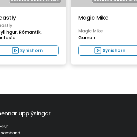
eastly
Magic Mike
eastly
Magic Mike
yllingur,
Rómantík,
antasía
Gaman
Sýnishorn
Sýnishorn
ennar upplýsingar
kkur
a samband