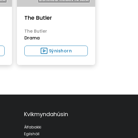
The Butler
The Butler
Drama
Sýnishorn
Kvikmyndahúsin
Álfabakki
Egilshöll