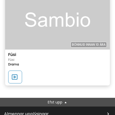
BÖNNUÐ INNAN 10 ÁRA
Fúsi
Fúsi
Drama
Efst upp
Almennar upplýsingar