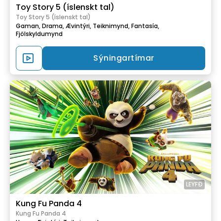
Toy Story 5 (íslenskt tal)
Toy Story 5 (íslenskt tal)
Gaman,
Drama,
Ævintýri,
Teiknimynd,
Fantasía,
Fjölskyldumynd
Sýningartímar
LEYFÐ
Kung Fu Panda 4
Kung Fu Panda 4