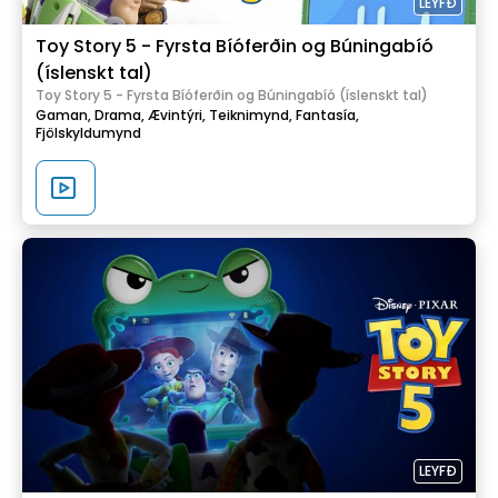
LEYFÐ
Toy Story 5 - Fyrsta Bíóferðin og Búningabíó
(íslenskt tal)
Toy Story 5 - Fyrsta Bíóferðin og Búningabíó (íslenskt tal)
Gaman,
Drama,
Ævintýri,
Teiknimynd,
Fantasía,
Fjölskyldumynd
LEYFÐ