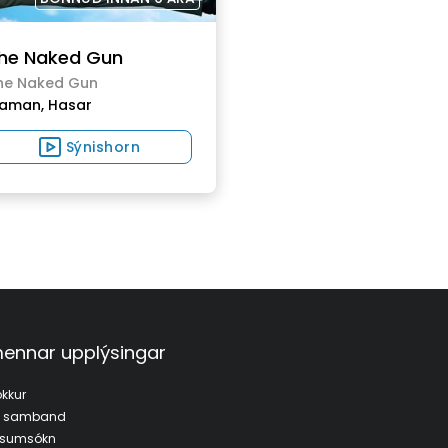
he Naked Gun
he Naked Gun
aman,
Hasar
Sýnishorn
ennar upplýsingar
kkur
a samband
fsumsókn