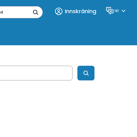
Innskráning
Isl
Tungumál
ynd