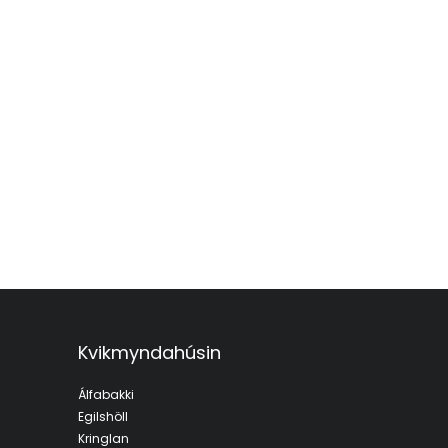
Kvikmyndahúsin
Álfabakki
Egilshöll
Kringlan