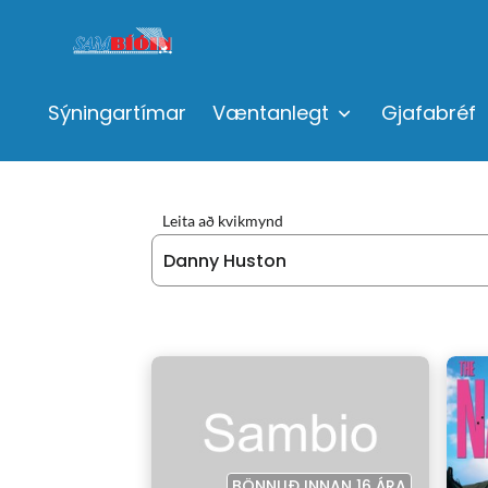
Sýningartímar
Væntanlegt
Gjafabréf
Leita að kvikmynd
BÖNNUÐ INNAN 16 ÁRA