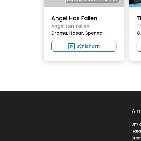
Angel Has Fallen
T
Angel Has Fallen
T
Drama,
Hasar,
Spenna
G
Sýnishorn
Alm
Um o
Haf
Star