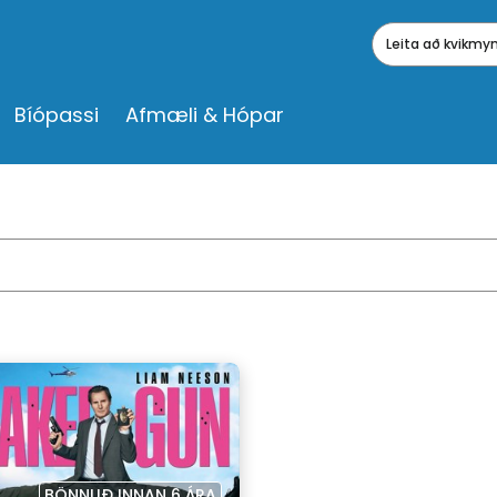
Leita að kvikm
Bíópassi
Afmæli & Hópar
BÖNNUÐ INNAN 6 ÁRA