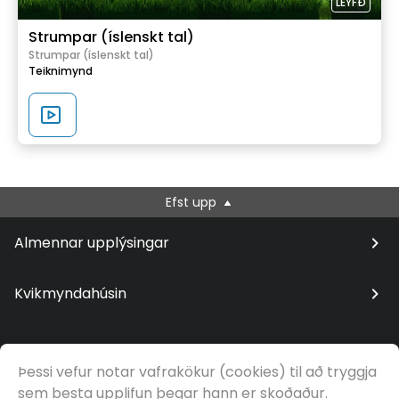
LEYFÐ
Strumpar (íslenskt tal)
Strumpar (íslenskt tal)
Teiknimynd
Efst upp
Almennar upplýsingar
Kvikmyndahúsin
Þessi vefur notar vafrakökur (cookies) til að tryggja
© Samfilm
sem besta upplifun þegar hann er skoðaður.