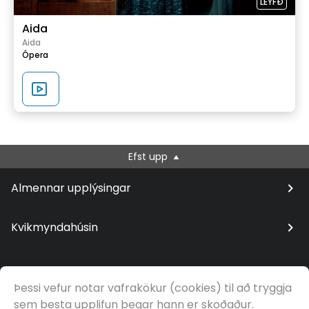
LEYFÐ
Aida
Aida
Ópera
Efst upp
Almennar upplýsingar
Kvikmyndahúsin
Þessi vefur notar vafrakökur (cookies) til að tryggja
© Samfilm
sem besta upplifun þegar hann er skoðaður.