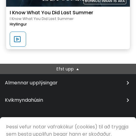
BÖNNUÐ INNAN 16 ÁRA
I Know What You Did Last Summer
I Know What You Did Last Summer
Hryllingur
Efst upp
Almennar upplýsingar
Kvikmyndahúsin
Þessi vefur notar vafrakökur (cookies) til að tryggja
© Samfilm
sem besta upplifun þegar hann er skoðaður.