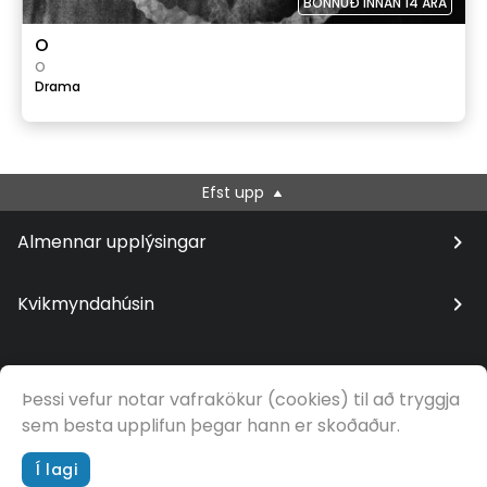
BÖNNUÐ INNAN 14 ÁRA
O
O
Drama
Efst upp
Almennar upplýsingar
Kvikmyndahúsin
Þessi vefur notar vafrakökur (cookies) til að tryggja
© Samfilm
sem besta upplifun þegar hann er skoðaður.
Í lagi