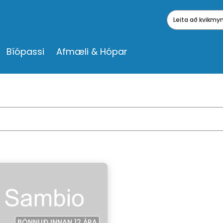
Leita að kvikm
Bíópassi
Afmæli & Hópar
BÖNNUÐ INNAN 12 ÁRA