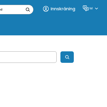
Innskráning
Isl
Tungumál
ynd