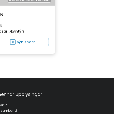
IN
IN
asar,
Ævintýri
Sýnishorn
ennar upplýsingar
kkur
a samband