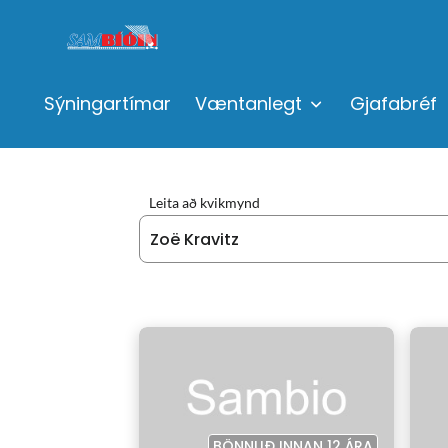
Sýningartímar
Væntanlegt
Gjafabréf
Leita að kvikmynd
BÖNNUÐ INNAN 12 ÁRA