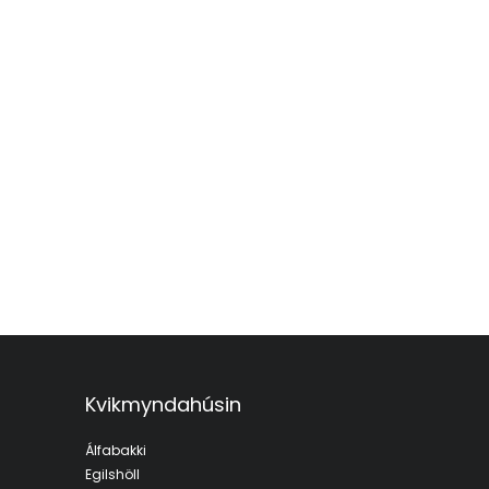
Kvikmyndahúsin
Álfabakki
Egilshöll