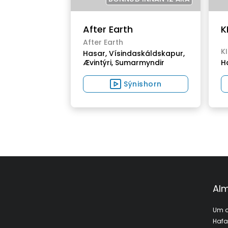
After Earth
K
After Earth
K
Hasar,
Vísindaskáldskapur,
Ævintýri,
Sumarmyndir
H
Sýnishorn
Alm
Um o
Haf