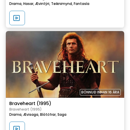
Drama,
Hasar,
Ævintýri,
Teiknimynd,
Fantasía
BÖNNUÐ INNAN 16 ÁRA
Braveheart (1995)
Braveheart (1995)
Drama,
Ævisaga,
Bíótöfrar,
Saga