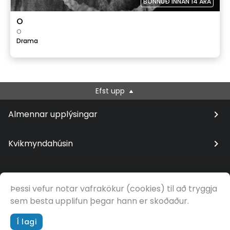
BÖNNUÐ INNAN 14 ÁRA
O
O
Drama
Efst upp
Almennar upplýsingar
Kvikmyndahúsin
Þessi vefur notar vafrakökur (cookies) til að tryggja
© Samfilm
sem besta upplifun þegar hann er skoðaður.
Í lagi