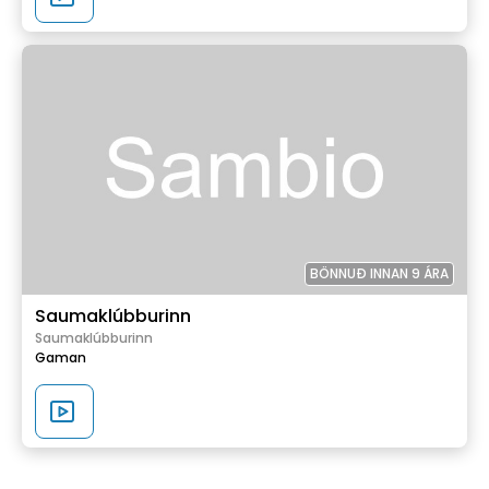
BÖNNUÐ INNAN 9 ÁRA
Saumaklúbburinn
Saumaklúbburinn
Gaman