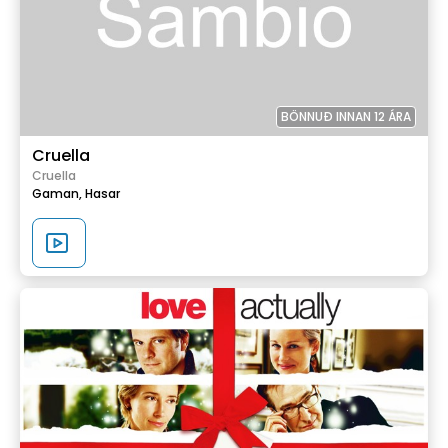
BÖNNUÐ INNAN 12 ÁRA
Cruella
Cruella
Gaman,
Hasar