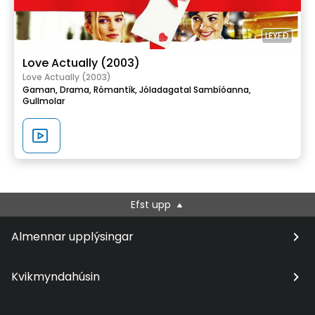
LEYFÐ
Love Actually (2003)
Love Actually (2003)
Gaman,
Drama,
Rómantík,
Jóladagatal Sambíóanna,
Gullmolar
Efst upp
Almennar upplýsingar
Kvikmyndahúsin