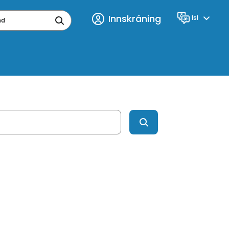
Innskráning
Isl
Tungumál
ynd