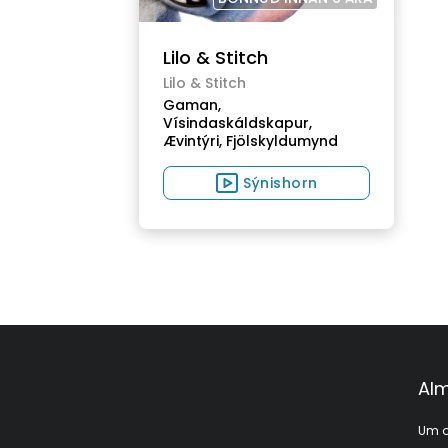
Lilo & Stitch
Lilo & Stitch
Gaman,
Vísindaskáldskapur,
Ævintýri,
Fjölskyldumynd
Sýnishorn
Alm
Um o