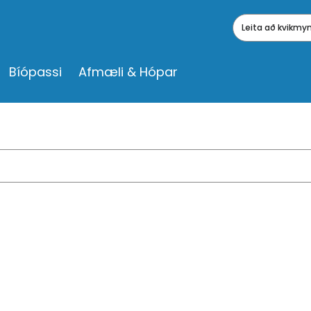
Leita að kvikm
Bíópassi
Afmæli & Hópar