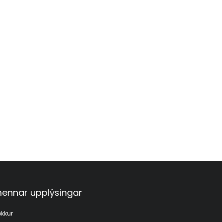
ennar upplýsingar
kkur