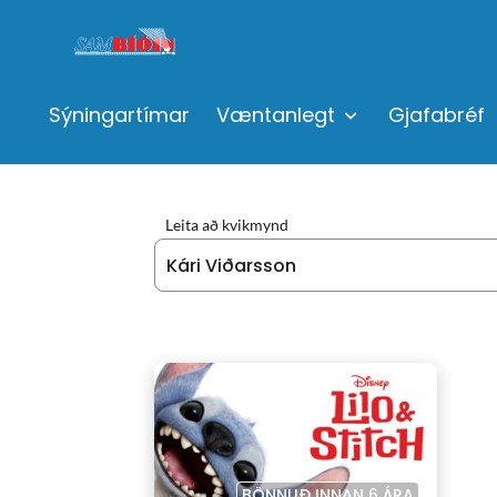
Sýningartímar
Væntanlegt
Gjafabréf
Leita að kvikmynd
BÖNNUÐ INNAN 6 ÁRA