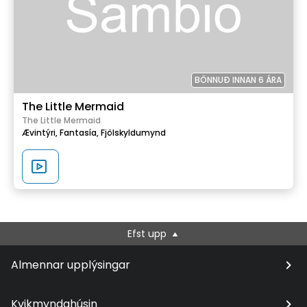
BÖNNUÐ INNAN 6 ÁRA
The Little Mermaid
The Little Mermaid
Ævintýri,
Fantasía,
Fjölskyldumynd
Efst upp
Almennar upplýsingar
Kvikmyndahúsin