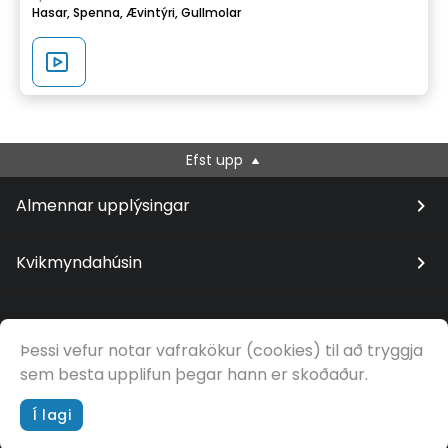
Hasar,
Spenna,
Ævintýri,
Gullmolar
Efst upp
Almennar upplýsingar
Kvikmyndahúsin
Þessi vefur notar vafrakökur (cookies) til að tryggja
© Samfilm
sem besta upplifun þegar hann er skoðaður.
Í lagi