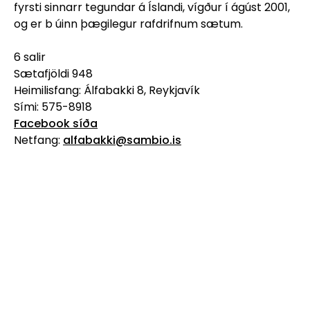
fyrsti sinnarr tegundar á Íslandi, vígður í ágúst 2001,
og er b úinn þægilegur rafdrifnum sætum.
6 salir
Sætafjöldi 948
Heimilisfang: Álfabakki 8, Reykjavík
Sími: 575-8918
Facebook síða
Netfang:
alfabakki@sambio.is