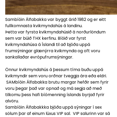
Sambíóin Álfabakka var byggt árið 1982 og er eitt
fullkomnasta kvikmyndahús á landinu.
Þetta var fyrsta kvikmyndahúsið á norðurlöndum
sem var búið THX kerfinu. Bíóið var fyrst
kvikmyndahúsa á Íslandi til að bjóða uppá
frumsýningar glænýrra kvikmynda og oft voru
sankallaðar evrópufrumsýningar.
Önnur kvikmyndahús á þessum tíma buðu uppá
kvikmyndir sem voru orðnar tveggja ára eða eldri.
SAMbíóin Álfabakka brutu margar hefðir sem fyrir
voru þegar það var opnað og má segja að með
tilkomu þess hafi bíómenning íslands byrjað fyrir
alvöru.
Sambíóin Álfabakkka bjóða uppá sýningar í sex
sölum þar af einum lúxus VIP sal. VIP salurinn var sá