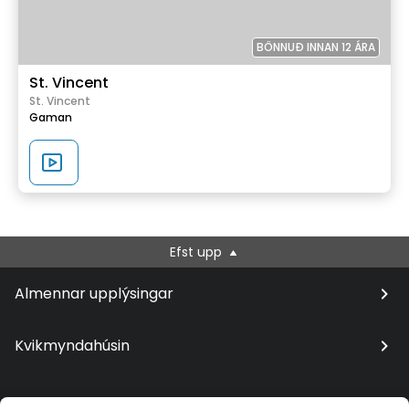
BÖNNUÐ INNAN 12 ÁRA
St. Vincent
St. Vincent
Gaman
Efst upp
Almennar upplýsingar
Kvikmyndahúsin