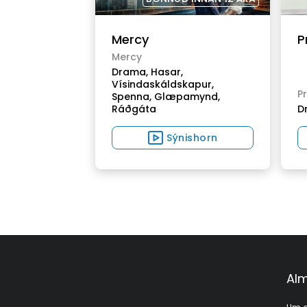
Mercy
P
Mercy
Drama,
Hasar,
Vísindaskáldskapur,
P
Spenna,
Glæpamynd,
Ráðgáta
D
Sýnishorn
Alm