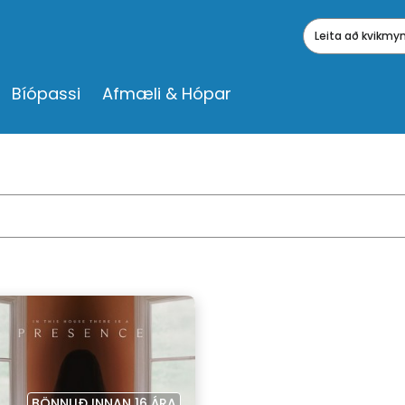
Leita að kvikm
Bíópassi
Afmæli & Hópar
BÖNNUÐ INNAN 16 ÁRA