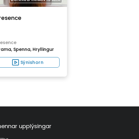
resence
resence
rama,
Spenna,
Hryllingur
Sýnishorn
ennar upplýsingar