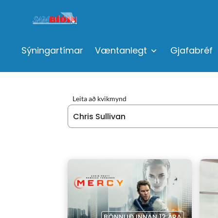
Sýningartímar
Væntanlegt
Gjafabréf
Leita að kvikmynd
BÖNNUÐ INNAN 12 ÁRA