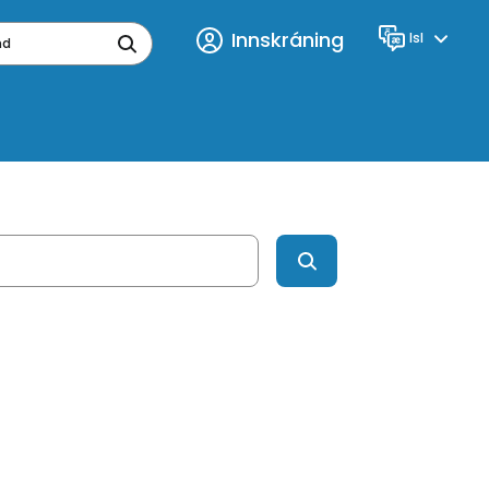
Innskráning
Isl
Tungumál
ynd