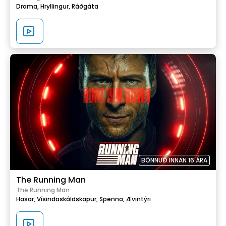
Drama,
Hryllingur,
Ráðgáta
BÖNNUÐ INNAN 16 ÁRA
The Running Man
The Running Man
Hasar,
Vísindaskáldskapur,
Spenna,
Ævintýri