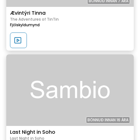
BÖNNUÐ INNAN 7 ÁRA
Ævintýri Tinna
The Adventures of TinTin
Fjölskyldumynd
BÖNNUÐ INNAN 16 ÁRA
Last Night in Soho
Last Night in Soho