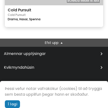
BÖNNUÐ INNAN 16 ÁRA
Cold Pursuit
Cold Pursuit
Drama,
Hasar,
Spenna
Efst upp
Almennar upplýsingar
Kvikmyndahúsin
Þessi vefur notar vafrakökur (cookies) til að tryggja
© Samfilm
sem besta upplifun þegar hann er skoðaður.
Í lagi