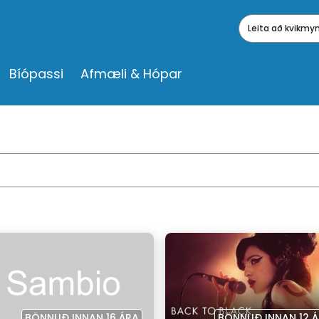
Leita að kvikm
Bíópassi
Afmæli & Hópar
BÖNNUÐ INNAN 16 ÁRA
BÖNNUÐ INNAN 12 