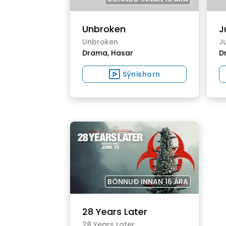
Unbroken
J
Unbroken
J
Drama,
Hasar
D
Sýnishorn
BÖNNUÐ INNAN 16 ÁRA
28 Years Later
28 Years Later