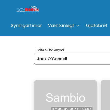
Sýningartímar
Væntanlegt
Gjafabréf
Leita að kvikmynd
BÖNNUÐ INNAN 16 ÁRA