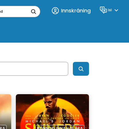
Innskráning
Isl
Tungumál
ynd
ÁRA
BÖNNUÐ INNAN 16 ÁRA