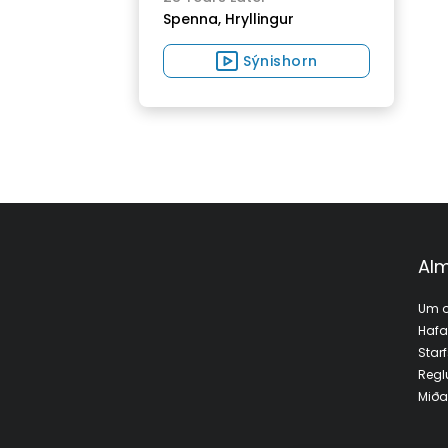
Spenna,
Hryllingur
Sýnishorn
Alm
Um o
Haf
Star
Regl
Miða