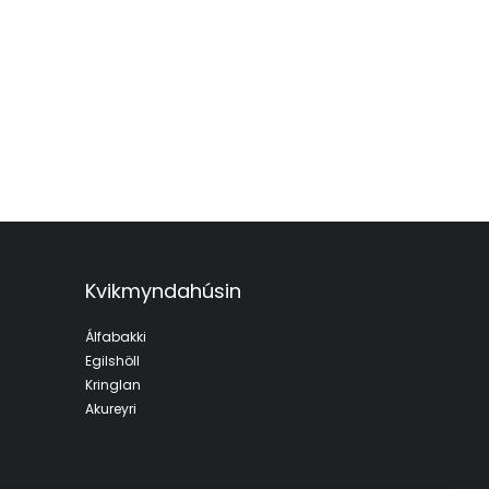
Kvikmyndahúsin
Álfabakki
Egilshöll
Kringlan
Akureyri