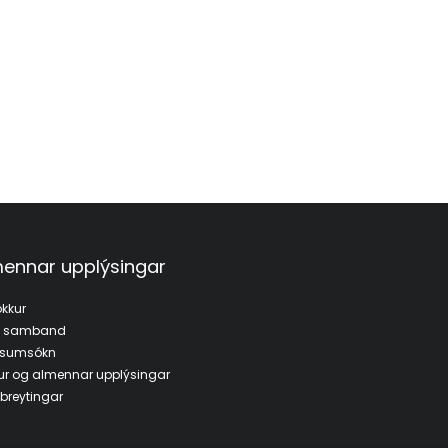
ennar upplýsingar
kkur
a samband
fsumsókn
ur og almennar upplýsingar
breytingar