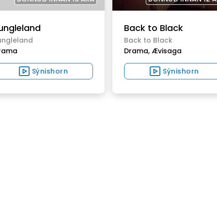
ungleland
Back to Black
ungleland
Back to Black
rama
Drama,
Ævisaga
Sýnishorn
Sýnishorn