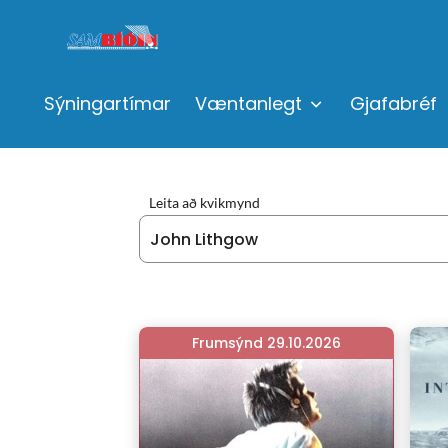
Sýningartímar
Væntanlegt
Gjafabréf
Leita að kvikmynd
Frumsýnd 29.10.2026