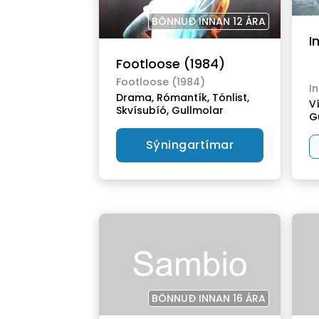
BÖNNUÐ INNAN 12 ÁRA
I
Footloose (1984)
Footloose (1984)
In
Drama,
Rómantík,
Tónlist,
V
Skvísubíó,
Gullmolar
G
Sýningartímar
BÖNNUÐ INNAN 16 ÁRA