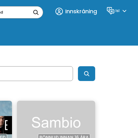
Innskráning
Isl
Tungumál
ynd
YFÐ
BÖNNUÐ INNAN 16 ÁRA