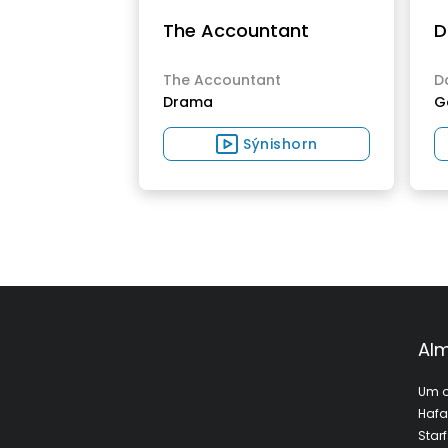
The Accountant
D
The Accountant
D
Drama
G
Sýnishorn
Alm
Um o
Haf
Star