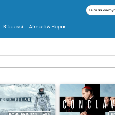
Leita að kvikm
Bíópassi
Afmæli & Hópar
BÖNNUÐ INNAN 12 ÁRA
LE