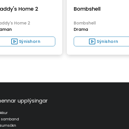
addy's Home 2
Bombshell
addy's Home 2
Bombshell
aman
Drama
Sýnishorn
Sýnishorn
ennar upplýsingar
kkur
a samband
fsumsókn