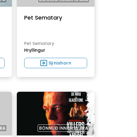
Pet Sematary
Pet Sematary
Hryllingur
Sýnishorn
ÁRA
BÖNNUÐ INNAN 16 ÁRA