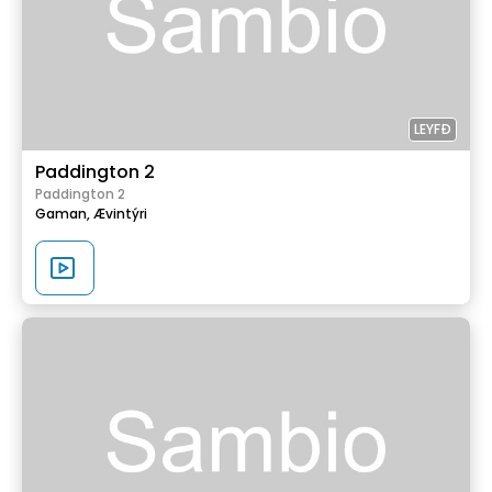
LEYFÐ
Paddington 2
Paddington 2
Gaman,
Ævintýri