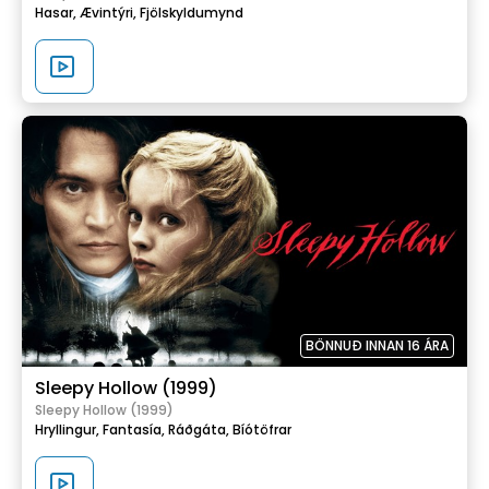
Hasar,
Ævintýri,
Fjölskyldumynd
BÖNNUÐ INNAN 16 ÁRA
Sleepy Hollow (1999)
Sleepy Hollow (1999)
Hryllingur,
Fantasía,
Ráðgáta,
Bíótöfrar