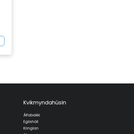
Kvikmyndahúsin
Álfabakki
Egilshöll
Kringlan