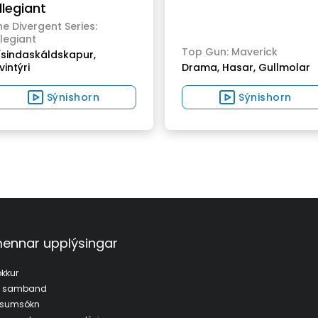
llegiant
e Divergent Series:
legiant
Top Gun: Maverick
ísindaskáldskapur,
intýri
Drama,
Hasar,
Gullmolar
Sýnishorn
Sýnishorn
ennar upplýsingar
kkur
a samband
fsumsókn