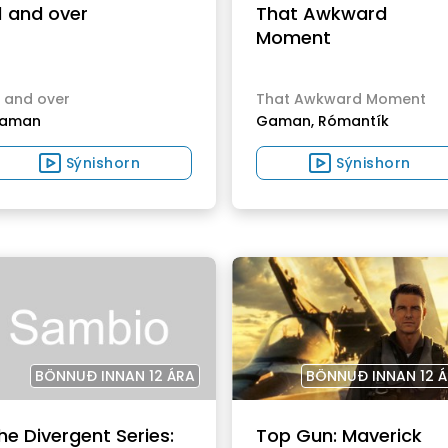
1 and over
That Awkward
Moment
1 and over
That Awkward Moment
aman
Gaman,
Rómantík
Sýnishorn
Sýnishorn
BÖNNUÐ INNAN 12 ÁRA
BÖNNUÐ INNAN 12 
he Divergent Series:
Top Gun: Maverick