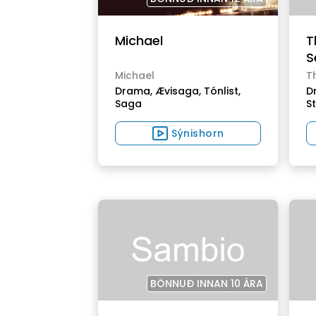
Michael
T
S
Michael
T
Drama,
Ævisaga,
Tónlist,
D
Saga
S
Sýnishorn
BÖNNUÐ INNAN 10 ÁRA