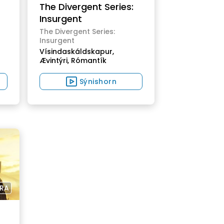
The Divergent Series:
Insurgent
The Divergent Series:
Insurgent
Vísindaskáldskapur,
Ævintýri,
Rómantík
Sýnishorn
ÁRA