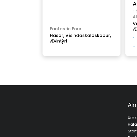
A
Th
Al
V
Fantastic Four
Æv
Hasar,
Vísindaskáldskapur,
Ævintýri
Alm
Um o
Haf
Star