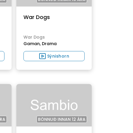
War Dogs
War Dogs
Gaman,
Drama
Sýnishorn
ÁRA
BÖNNUÐ INNAN 12 ÁRA