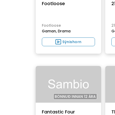
Footloose
2
Footloose
2
Gaman,
Drama
G
Sýnishorn
BÖNNUÐ INNAN 12 ÁRA
Fantastic Four
T