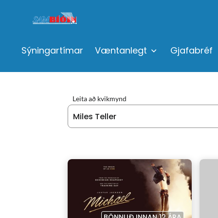
Sýningartímar
Væntanlegt
Gjafabréf
Leita að kvikmynd
BÖNNUÐ INNAN 12 ÁRA