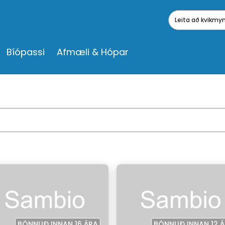
Leita að kvikm
Bíópassi
Afmæli & Hópar
BÖNNUÐ INNAN 16 ÁRA
BÖNNUÐ INNAN 12 