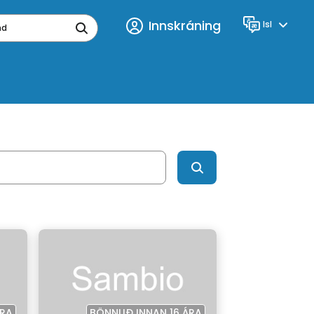
Innskráning
Isl
Tungumál
ynd
ÁRA
BÖNNUÐ INNAN 16 ÁRA