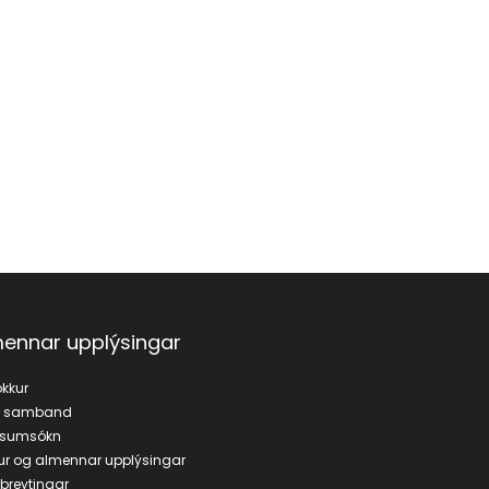
ennar upplýsingar
kkur
a samband
fsumsókn
ur og almennar upplýsingar
breytingar