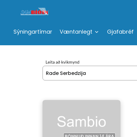
Sýningartímar
Væntanlegt
Gjafabréf
Leita að kvikmynd
BÖNNUÐ INNAN 14 ÁRA