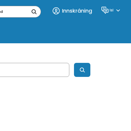
Innskráning
Isl
Tungumál
ynd