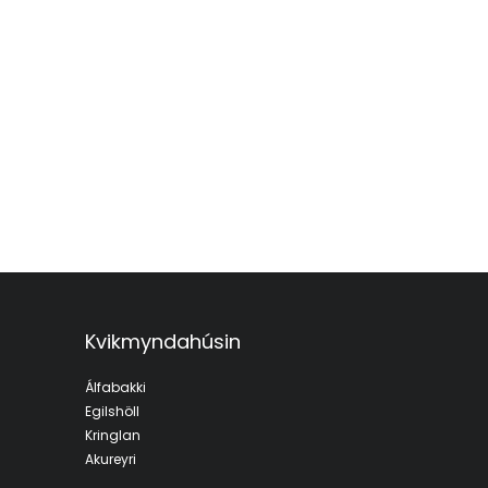
Kvikmyndahúsin
Álfabakki
Egilshöll
Kringlan
Akureyri