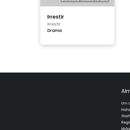
Þrestir
Þrestir
Drama
Alm
Um o
Haf
Star
Regl
Miða