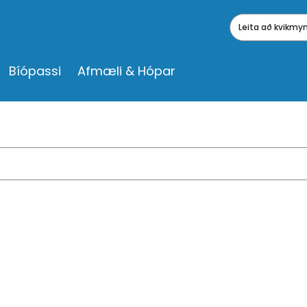
Leita að kvikm
Bíópassi
Afmæli & Hópar