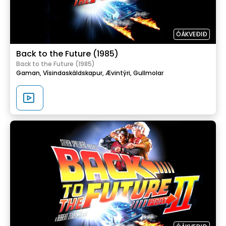
ÓÁKVEÐIÐ
Back to the Future (1985)
Back to the Future (1985)
Gaman,
Vísindaskáldskapur,
Ævintýri,
Gullmolar