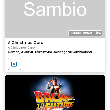
BÖNNUÐ INNAN 9 ÁRA
A Christmas Carol
A Christmas Carol
Gaman,
Ævintýri,
Teiknimynd,
Jóladagatal Sambíóanna