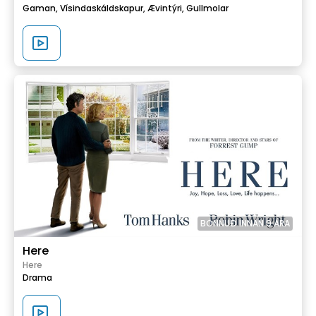
Gaman,
Vísindaskáldskapur,
Ævintýri,
Gullmolar
BÖNNUÐ INNAN 9 ÁRA
Here
Here
Drama