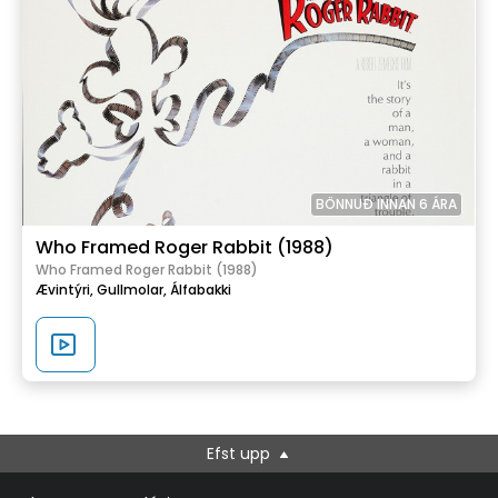
BÖNNUÐ INNAN 6 ÁRA
Who Framed Roger Rabbit (1988)
Who Framed Roger Rabbit (1988)
Ævintýri,
Gullmolar,
Álfabakki
Efst upp