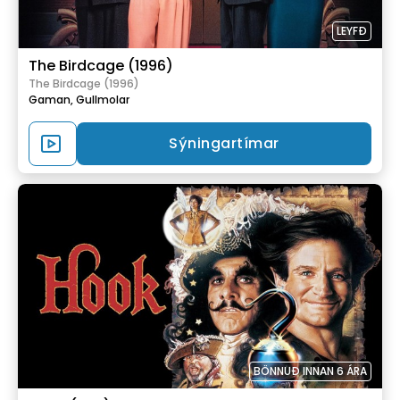
LEYFÐ
The Birdcage (1996)
The Birdcage (1996)
Gaman,
Gullmolar
Sýningartímar
BÖNNUÐ INNAN 6 ÁRA