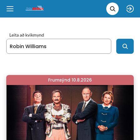
Leita 
Væntanlegt
Tungumál
e
Back
Back
Close
Close
Nýjar myndir
íslenska
Leita að kvikmynd
Klassískar myndir
English
Skvísubíó
Frumsýnd 10.8.2026
Ópera