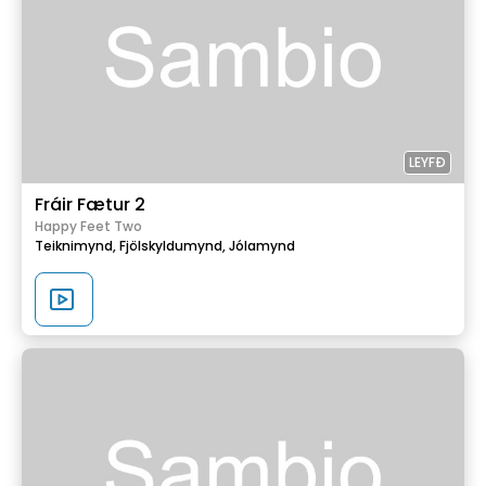
LEYFÐ
Fráir Fætur 2
Happy Feet Two
Teiknimynd,
Fjölskyldumynd,
Jólamynd