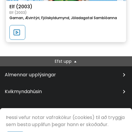
Elf (2003)
Elf (2003)
Gaman,
Ævintýri,
Fjölskyldumynd,
Jóladagatal Sambíóanna
Efst upp
Almennar upplýsingar
Kvikmyndahúsin
Þessi vefur notar vafrakökur (cookies) til að tryggja
© Samfilm
sem besta upplifun þegar hann er skoðaður.