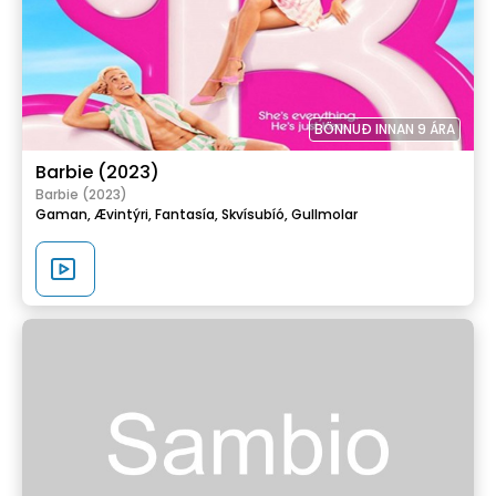
BÖNNUÐ INNAN 9 ÁRA
Barbie (2023)
Barbie (2023)
Gaman,
Ævintýri,
Fantasía,
Skvísubíó,
Gullmolar