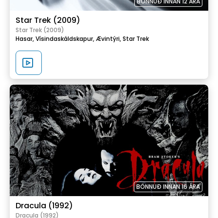
BÖNNUÐ INNAN 12 ÁRA
Star Trek (2009)
Star Trek (2009)
Hasar,
Vísindaskáldskapur,
Ævintýri,
Star Trek
BÖNNUÐ INNAN 16 ÁRA
Dracula (1992)
Dracula (1992)