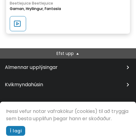
Beetlejuice Beetlejuice
Gaman,
Hryllingur,
Fantasía
Efst upp
Almennar upplýsingar
Kvikmyndahúsin
Þessi vefur notar vafrakökur (cookies) til að tryggja
© Samfilm
sem besta upplifun þegar hann er skoðaður.
Í lagi