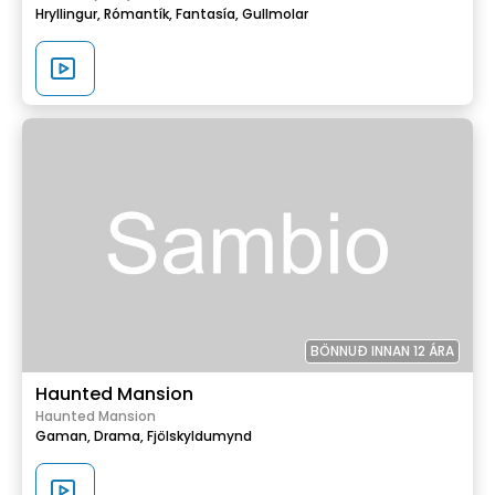
Hryllingur,
Rómantík,
Fantasía,
Gullmolar
BÖNNUÐ INNAN 12 ÁRA
Haunted Mansion
Haunted Mansion
Gaman,
Drama,
Fjölskyldumynd