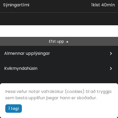
með skondnum afleiðingum.
Sýningartími
1klst 40mín
Leikstjóri: P.J. Hogan
Handrit: Tracey Jackson & Tim Firth
Leikarar: Isla Fisher, Hugh Dancy, Krysten Ritter, Joan
Efst upp
Cusack & fl.
Almennar upplýsingar
Kvikmyndahúsin
Þessi vefur notar vafrakökur (cookies) til að tryggja
© Samfilm
sem besta upplifun þegar hann er skoðaður.
Í lagi