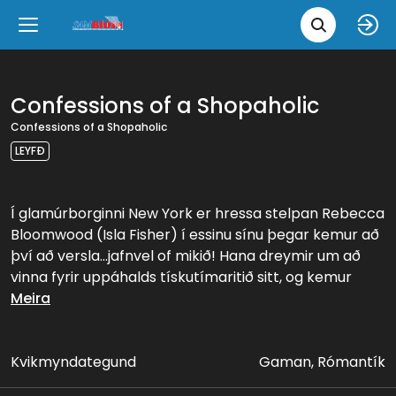
Leita 
Væntanlegt
Tungumál
e
Back
Back
Close
Close
Nýjar myndir
íslenska
Confessions of a Shopaholic
Confessions of a Shopaholic
Klassískar myndir
English
LEYFÐ
Skvísubíó
Í glamúrborginni New York er hressa stelpan Rebecca
Bloomwood (Isla Fisher) í essinu sínu þegar kemur að
Ópera
því að versla...jafnvel of mikið! Hana dreymir um að
vinna fyrir uppáhalds tískutímaritið sitt, og kemur
loksins fætinum inn um dyrnar þegar hún fær vinnu
Meira
hjá fjármálatímariti sem sami útgefandi gefur út. Til að
láta drauma sína rætast verður hún að vinna bug á
verslunarsjúkdómnum og fela fortíð sína fyrir
Kvikmyndategund
Gaman, Rómantík
tískutímaritinu svo möguleikar hennar á vinnu aukist,