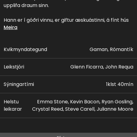
upplifa draum sinn.
Hann er í góðri vinnu, er giftur æskuástinni, á fínt hús
og myndarleg börn.
Meira
En þegar hann kemst að því að konan hans, Emily
(Julianne Mooore), hafi haldið framhjá honum og vilji
Kvikmyndategund
Gaman, Rómantík
skilnað hrinur líf hans til grunna. Það sem verra er, Cal
hefur ekki farið á stefnumót í háa herrans tíð og þykir
Leikstjóri
Glenn Ficarra, John Requa
frekar hallærislegur.
Sýningartími
1klst 40mín
En kvöld eitt þegar Cal hangir einn á hverfispöbbnum
kynnist hann Jacob Palmer (Ryan Gosling). Sá er
glaumgosi á fertugsaldri og Cal gerist skjólstæðingur
Helstu
Emma Stone, Kevin Bacon, Ryan Gosling,
hans.
leikarar
Crystal Reed, Steve Carell, Julianne Moore
Jacobopnar augu Cals fyrir ýmsu, eins og daðrandi
konum, karlmannlegum drykkjum og nýjum fatastíl. En