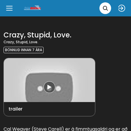
Leita 
Væntanlegt
Tungumál
e
Back
Back
Close
Close
Nýjar myndir
íslenska
Crazy, Stupid, Love.
Crazy, Stupid, Love.
Klassískar myndir
English
BÖNNUÐ INNAN 7 ÁRA
Skvísubíó
Ópera
trailer
Cal Weaver (Steve Carell) er á fimmtugsaldri og er að