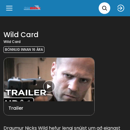
Leita 
Væntanlegt
Tungumál
e
Back
Back
Close
Close
Nýjar myndir
íslenska
Wild Card
Wild Card
Klassískar myndir
English
BÖNNUÐ INNAN 16 ÁRA
Skvísubíó
Ópera
Trailer
Draumur Nicks Wild hefur lengi snúist um að eignast