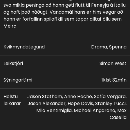
svo mikla peninga að hann geti flutt til Feneyja á Ítalíu
og haft það náðugt. Vandamál hans er hins vegar að
hann er forfallinn spilafíkill sem tapar alltaf öllu sem
hann er með á sér. Dag einn er vinkonu Nicks
Meira
misþyrmt illa af glæpamönnum og í framhaldinu
ákveður hann að gjalda hrottunum líku líkt. Þetta
verður til þess að hann gerist nokkurs konar "verndari"
Kvikmyndategund
Drama, Spenna
annarra sem eiga undir högg að sækja og þegar
milljónamæringur að nafni Cyrus Kinnick ræður hann
Leikstjóri
Simon West
sem lífvörð sinn fara hlutirnir að gerast...
Sýningartími
1klst 32mín
Helstu
Jason Statham, Anne Heche, Sofía Vergara,
leikarar
Jason Alexander, Hope Davis, Stanley Tucci,
Milo Ventimiglia, Michael Angarano, Max
Casella