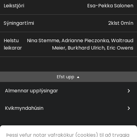
systkini hennar. Esa-Pekka Salonen stýrir
Leikstjóri
Esa-Pekka Salonen
hljómsveitinni.
Sýningartími
2klst 0mín
Helstu
Nina Stemme, Adrianne Pieczonka, Waltraud
leikarar
Meier, Burkhard Ulrich, Eric Owens
Efst upp
Almennar upplýsingar
Kvikmyndahúsin
Þessi vefur notar vafrakökur (cookies) til að tryggja
© Samfilm