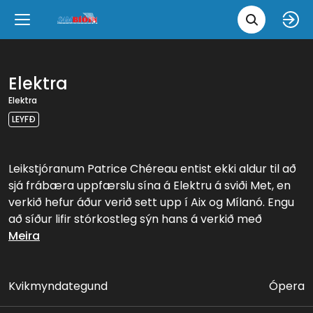
Leita 
Væntanlegt
Tungumál
e
Back
Back
Close
Close
Nýjar myndir
íslenska
Elektra
Elektra
Klassískar myndir
English
LEYFÐ
Skvísubíó
Leikstjóranum Patrice Chéreau entist ekki aldur til að
sjá frábæra uppfærslu sína á Elektru á sviði Met, en
Ópera
verkið hefur áður verið sett upp í Aix og Mílanó. Engu
að síður lifir stórkostleg sýn hans á verkið með
sópransöng Ninu Stemme, en margir telja að engin
Meira
núlifandi söngkona komist með tærnar þar sem hún
hefur hælana í túlkun kvenhetja Strauss og Wagners.
Waltraud Meier leikur Klýtemnestru, ógurlega móður
Kvikmyndategund
Ópera
Elektru, en Adrianne Pieczonka og Eric Owens leika