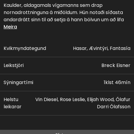
Kaulder, aldagamals vígamanns sem drap
nornadrottninguna á miðöldum. Hún notaði síðasta
andardrátt sinn til að setja á hann bölvun um að lifa
að eilífu, þannig að hann gæti aldrei hitt ástvini sína á
Meira
ný, eftir dauðann. Núna hefur Kaulder lifað allt til okkar
tíma, og er sá síðasti af sinni tegund. Nornirnar eru
núna að búa sig undir að sleppa svartadauða lausum
Kvikmyndategund
Hasar, Ævintýri, Fantasía
til að herja á mannkynið, og því hefur Kaulder svo
sannarlega verk að vinna.
Leikstjóri
Breck Eisner
Sýningartími
1klst 46mín
Helstu
Vin Diesel, Rose Leslie, Elijah Wood, Ólafur
leikarar
Darri Ólafsson