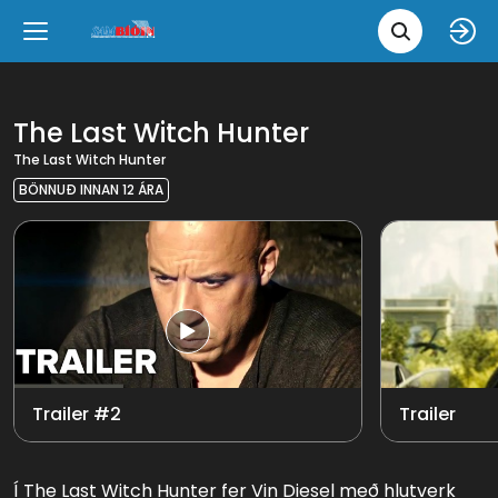
Leita 
Væntanlegt
Tungumál
e
Back
Back
Close
Close
Nýjar myndir
íslenska
The Last Witch Hunter
The Last Witch Hunter
Klassískar myndir
English
BÖNNUÐ INNAN 12 ÁRA
Skvísubíó
Sjá allt
Ópera
Trailer #2
Trailer
Í The Last Witch Hunter fer Vin Diesel með hlutverk