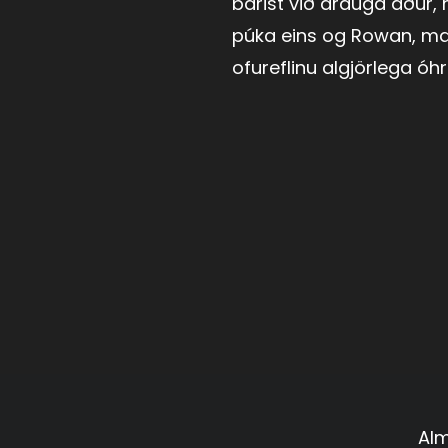
barist við drauga áður,
púka eins og Rowan, 
ofureflinu algjörlega óh
Alm