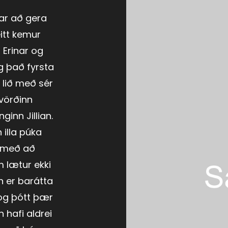
ar að gera
itt kemur
 Erinar og
g það fyrsta
 lið með sér
vörðinn
ginn Jillian.
 illa púka
t með að
m lætur ekki
n er barátta
 og þótt þær
n hafi aldrei