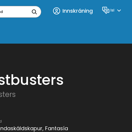
Innskráning
Isl
Tungumál
ynd
stbusters
ters
d
ndaskáldskapur, Fantasía