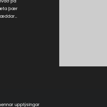
 hvað þá
mæta þær
ræddar...
ennar upplýsingar