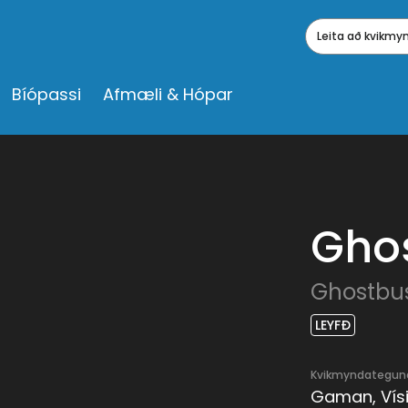
Leita að kvikm
Bíópassi
Afmæli & Hópar
Gho
Ghostbus
LEYFÐ
Kvikmyndategun
Gaman, Vísi