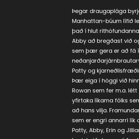
Þegar draugaplága byrj
Manhattan-búum lífið le
það í hlut rithöfundanna
Abby að bregðast við o
sem þær gera er að fá í
neðanjarðarjárnbrautar
Patty og kjarneðlisfræðin
Þær eiga í höggi við hinn
Rowan sem fer m.a. lét
yfirtaka líkama fólks se
að hans vilja. Framunda
sem er engri annarri lík
Patty, Abby, Erin og Jillia