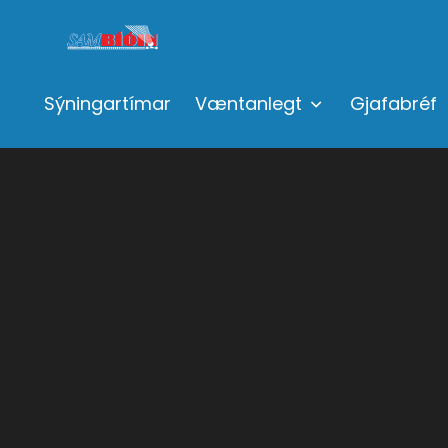
Sýningartímar
Væntanlegt
Gjafabréf