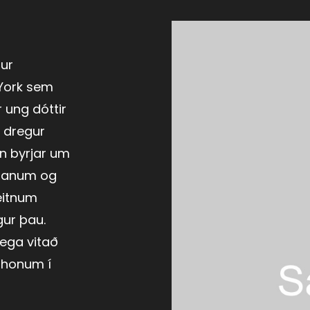
tur
 York sem
r ung dóttir
u dregur
en byrjar um
tímanum og
eitnum
ur þau.
ega vitað
 honum í