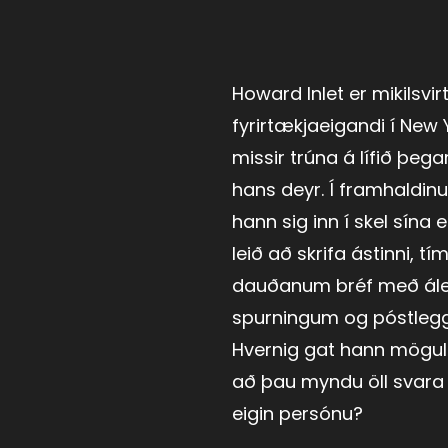
Howard Inlet er mikilsvir
fyrirtækjaeigandi í New
missir trúna á lífið þega
hans deyr. Í framhaldin
hann sig inn í skel sína 
leið að skrifa ástinni, 
dauðanum bréf með ál
spurningum og póstlegg
Hvernig gat hann mögul
að þau myndu öll svara
eigin persónu?