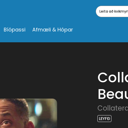
Leita að kvikm
Bíópassi
Afmæli & Hópar
Coll
Bea
Collater
LEYFÐ