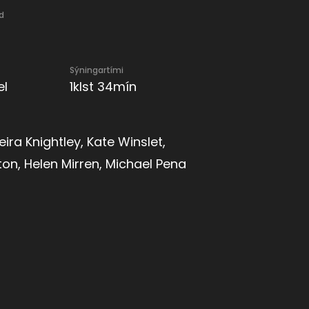
d
Sýningartími
el
1klst 34mín
Keira Knightley, Kate Winslet,
on, Helen Mirren, Michael Pena