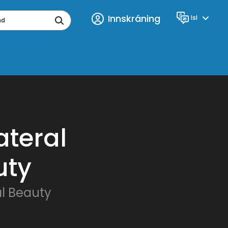
Innskráning
Isl
Tungumál
ynd
ateral
uty
al Beauty