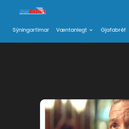
Sýningartímar
Væntanlegt
Gjafabréf