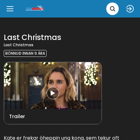
Leita 
Væntanlegt
Tungumál
e
Back
Back
Close
Close
Nýjar myndir
íslenska
Last Christmas
Last Christmas
Klassískar myndir
English
BÖNNUÐ INNAN 9 ÁRA
Skvísubíó
Ópera
Trailer
Kate er frekar óheppin ung kona, sem tekur oft