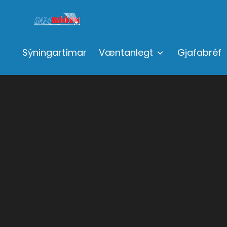
Sýningartímar
Væntanlegt
Gjafabréf