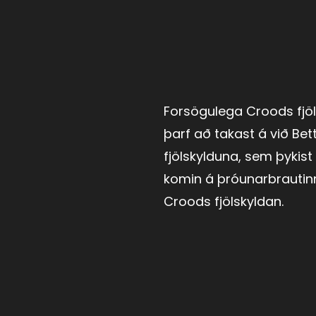
Forsögulega Croods fjö
þarf að takast á við Be
fjölskylduna, sem þykist
komin á þróunarbrautin
Croods fjölskyldan.