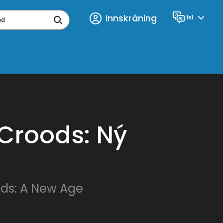
Innskráning
Isl
Tungumál
ynd
Croods: Ný
ds: A New Age