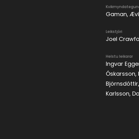
Kvikmyndategun
Gaman, Ævin
Leikstjóri
Joel Crawf
Helstu leikarar
Ingvar Egge
Óskarsson, 
Björnsdóttir
Karlsson, 