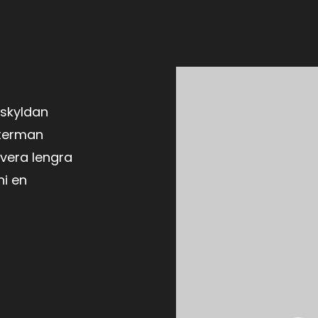
lskyldan
tterman
 vera lengra
ni en